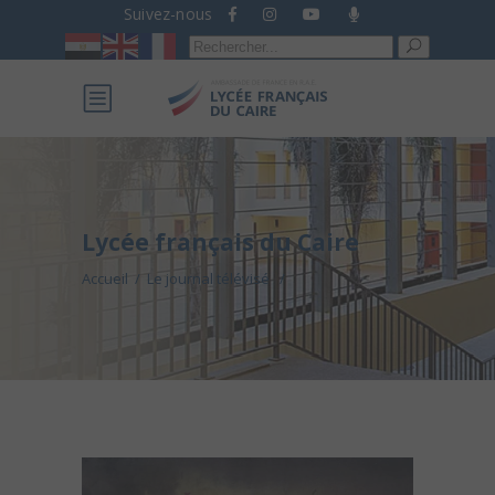
Suivez-nous
Recherche
pour :
Lycée français du Caire
Accueil
/
Le journal télévisé
/