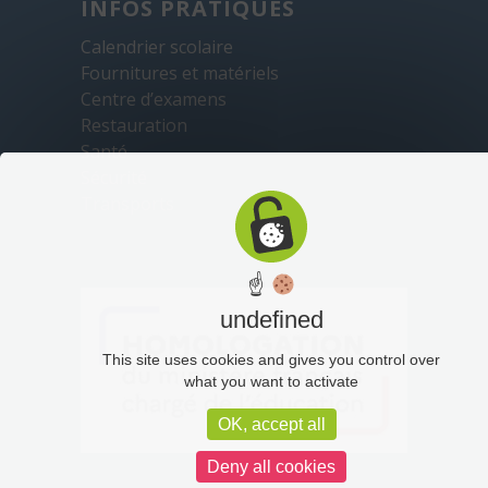
INFOS PRATIQUES
Calendrier scolaire
Fournitures et matériels
Centre d’examens
Restauration
Santé
Sécurité
Transports
☝
undefined
This site uses cookies and gives you control over
what you want to activate
OK, accept all
Deny all cookies