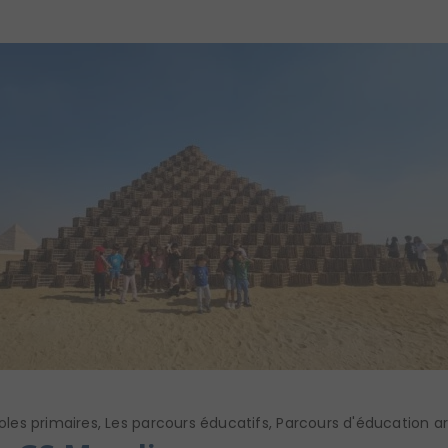
oles primaires
,
Les parcours éducatifs
,
Parcours d'éducation art