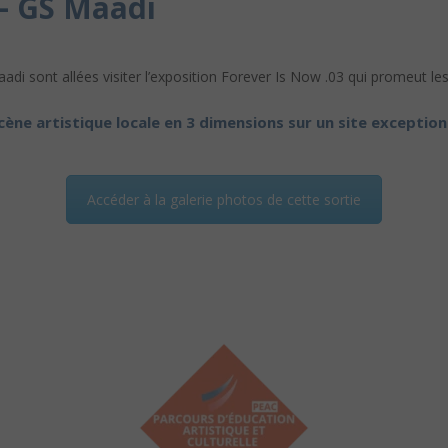
 – GS Maadi
i sont allées visiter l’exposition Forever Is Now .03 qui promeut les ar
ène artistique locale en 3 dimensions sur un site exception
Accéder à la galerie photos de cette sortie