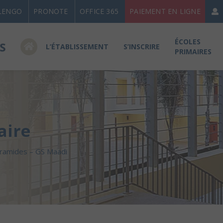
LENGO
PRONOTE
OFFICE 365
PAIEMENT EN LIGNE
ÉCOLES
L’ÉTABLISSEMENT
S’INSCRIRE
PRIMAIRES
aire
yramides – GS Maadi