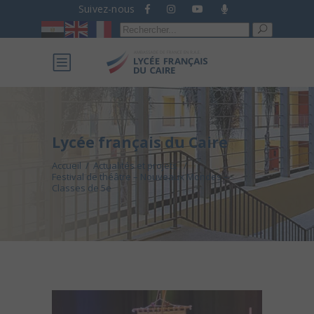
Suivez-nous
Recherche
pour :
Lycée français du Caire
Accueil
/
Actualités et projets
/
Festival de théâtre – Nouveaux Mondes –
Classes de 5e