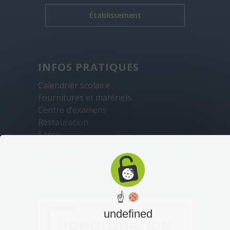
Établissement
INFOS PRATIQUES
Calendrier scolaire
Fournitures et matériels
Centre d’examens
Restauration
Santé
Sécurité
Transports
☝
undefined