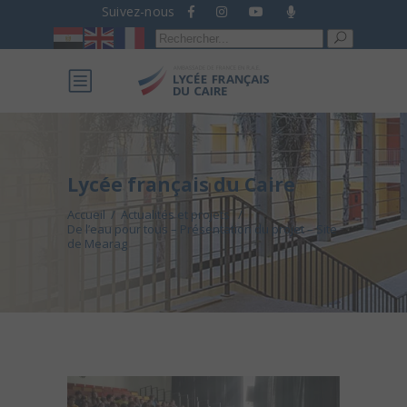
Suivez-nous
Recherche
pour :
Lycée français du Caire
Accueil
/
Actualités et projets
/
De l’eau pour tous – Présentation du projet – Site
de Mearag