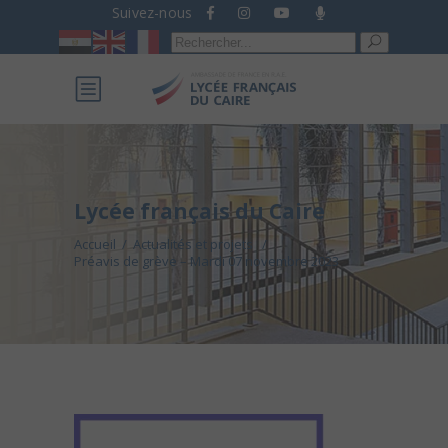
Suivez-nous
Recherche
pour :
Lycée français du Caire
Accueil
/
Actualités et projets
/
Préavis de grève – Mardi 07 novembre 2023