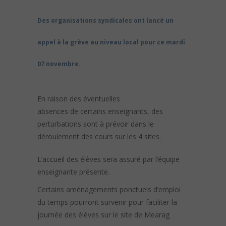
Des organisations syndicales ont lancé un
appel à la grève au niveau local pour ce mardi
07 novembre.
En raison
de
s éventuelles
absences
de
certains enseignants,
de
s
perturbations sont à prévoir dans le
déroulement
de
s cours sur les 4 sites.
L’accueil
de
s élèves sera assuré par l’équipe
enseignante présente.
Certains aménagements ponctuels d’emploi
du temps pourront survenir pour faciliter la
journée
de
s élèves sur le site
de
Mearag