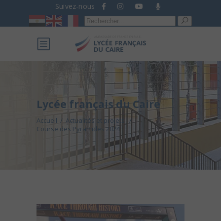
Suivez-nous
Recherche
pour :
Lycée français du Caire
Accueil
/
Actualités et projets
/
Course des Pyramides 2024