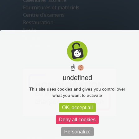
Fournitures et matériels
Centre d’examens
Restauration
Santé
Sécurité
Transports
☝
undefined
This site uses cookies and gives you control over
what you want to activate
OK, accept all
Deny all cookies
Personalize
Plan du site
Mentions légales