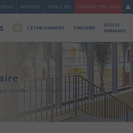
LENGO
PRONOTE
OFFICE 365
PAIEMENT EN LIGNE
ÉCOLES
L’ÉTABLISSEMENT
S’INSCRIRE
PRIMAIRES
aire
ngue sa couleur” – CE1A Maadi