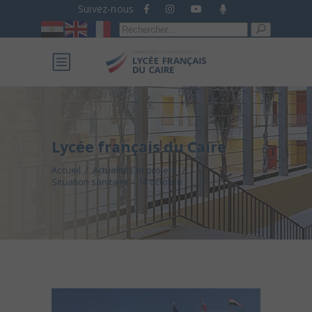
Suivez-nous
Recherche
pour :
Lycée français du Caire
Accueil
/
Actualités et projets
/
Situation sanitaire – 14 octobre