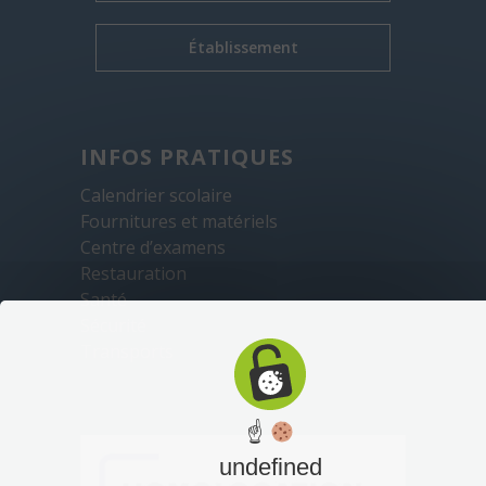
Établissement
INFOS PRATIQUES
Calendrier scolaire
Fournitures et matériels
Centre d’examens
Restauration
Santé
Sécurité
Transports
☝
undefined