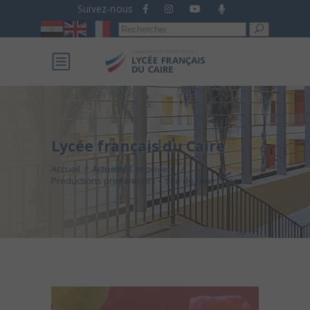
Suivez-nous
Recherche
pour :
Lycée français du Caire
Accueil
/
Actualités et projets
/
Productions printanières – Site de New Cairo