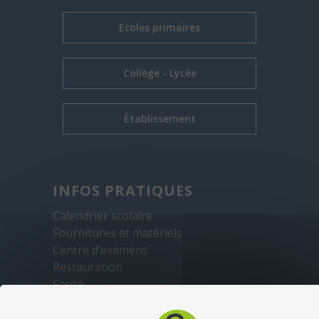
Écoles primaires
Collège - Lycée
Établissement
INFOS PRATIQUES
Calendrier scolaire
Fournitures et matériels
Centre d’examens
Restauration
Santé
Sécurité
Transports