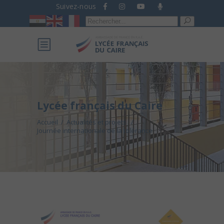
Suivez-nous
Recherche
pour :
Lycée français du Caire
Accueil
/
Actualités et projets
/
Journée internationale de la tolérance