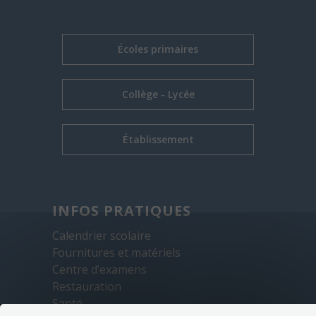
Écoles primaires
Collège - Lycée
Établissement
INFOS PRATIQUES
Calendrier scolaire
Fournitures et matériels
Centre d’examens
Restauration
Santé