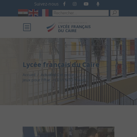
Suivez-nous
Recherche
pour :
Lycée français du Caire
Accueil
/
Actualités et projets
/
Jeux pour l’Iftar – CE1/CM1D Maadi