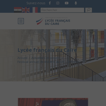
Suivez-nous
Recherche
pour :
Lycée français du Caire
Accueil
/
Actualités et projets
/
Festival annuel de théâtre au LFC – Affiches