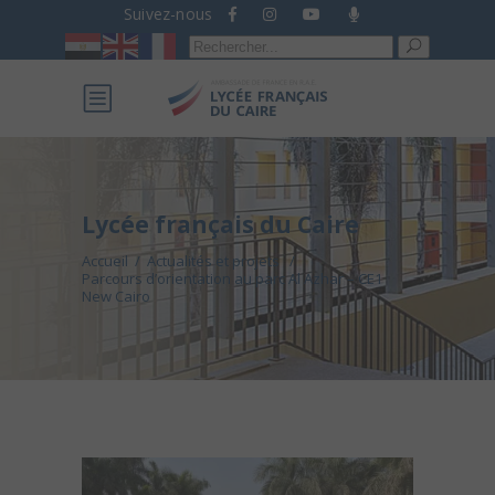
Suivez-nous
Recherche
pour :
Lycée français du Caire
Accueil
/
Actualités et projets
/
Parcours d’orientation au parc Al Azhar – CE1
New Cairo