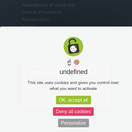
Fournitures et matériels
Centre d’examens
Restauration
Santé
Sécurité
Transports
☝
undefined
This site uses cookies and gives you control over
what you want to activate
OK, accept all
Deny all cookies
Personalize
Plan du site
Mentions légales