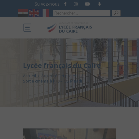
Suivez-nous
Recherche
pour :
Lycée français du Caire
Accueil
/
Actualités et projets
/
Sortie cinéma à l’IFE – GS Maadi