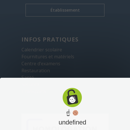
Établissement
INFOS PRATIQUES
Calendrier scolaire
Fournitures et matériels
Centre d’examens
Restauration
Santé
Sécurité
Transports
☝
undefined