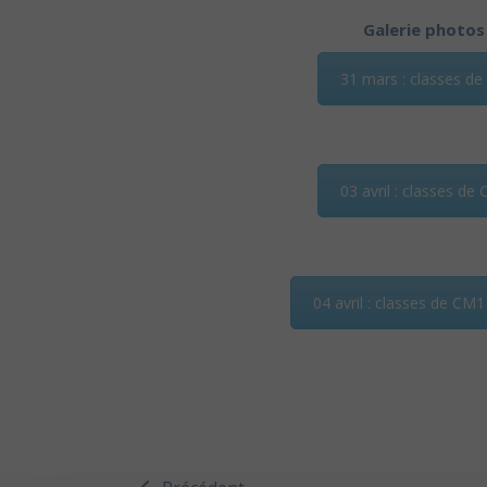
Galerie photos
31 mars : classes de
03 avril : classes de 
04 avril : classes de CM1