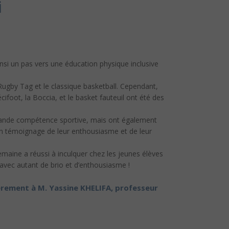
i
nsi un pas vers une éducation physique inclusive
Rugby Tag et le classique basketball. Cependant,
écifoot, la Boccia, et le basket fauteuil ont été des
e grande compétence sportive, mais ont également
t un témoignage de leur enthousiasme et de leur
 semaine a réussi à inculquer chez les jeunes élèves
 avec autant de brio et d’enthousiasme !
ièrement à M. Yassine KHELIFA, professeur