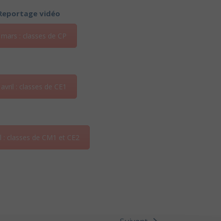
Reportage vidéo
 mars : classes de CP
 avril : classes de CE1
il : classes de CM1 et CE2