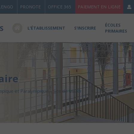
LENGO
PRONOTE
OFFICE 365
PAIEMENT EN LIGNE
ÉCOLES
L’ÉTABLISSEMENT
S’INSCRIRE
PRIMAIRES
aire
pique et Paralympique – Site de Maadi