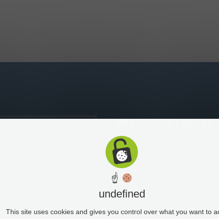
INFOS PRATIQUES
Écoles primaires
Calendrier scolaire
Fournitures et matériels
Collège - Lycée
Centre d’examens
Restauration
☝
Santé
Établissement
undefined
Sécurité
Transports
This site uses cookies and gives you control over what you want to a