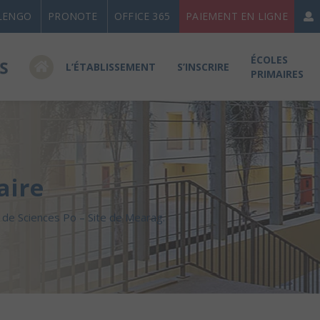
LENGO
PRONOTE
OFFICE 365
PAIEMENT EN LIGNE
ÉCOLES
L’ÉTABLISSEMENT
S’INSCRIRE
PRIMAIRES
aire
 de Sciences Po – Site de Mearag.