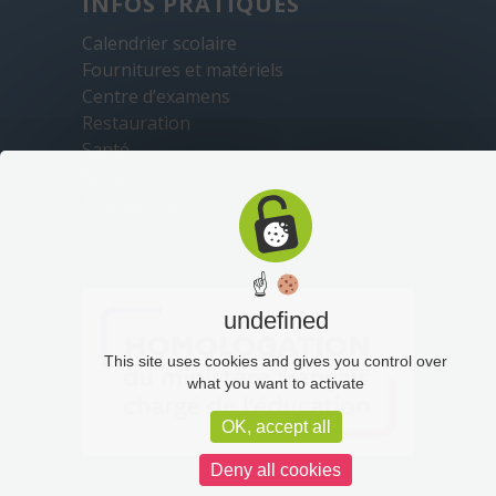
INFOS PRATIQUES
Calendrier scolaire
Fournitures et matériels
Centre d’examens
Restauration
Santé
Sécurité
Transports
☝
undefined
This site uses cookies and gives you control over
what you want to activate
OK, accept all
Deny all cookies