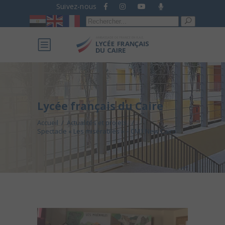
Suivez-nous
Recherche
pour :
Lycée français du Caire
Accueil
/
Actualités et projets
/
Spectacle « Les misérables » – CM1 New Cairo