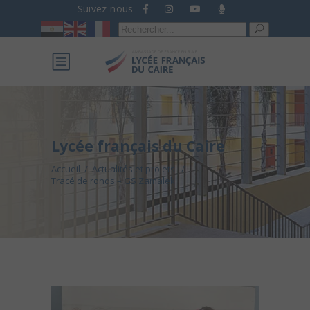
Suivez-nous
Recherche
pour :
Lycée français du Caire
Accueil
/
Actualités et projets
/
Tracé de ronds – GS Zamalek