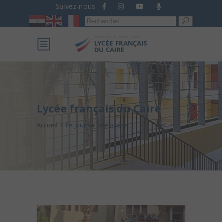
Suivez-nous
Recherche
pour :
Lycée français du Caire
Accueil
/
Le journal télévisé
/