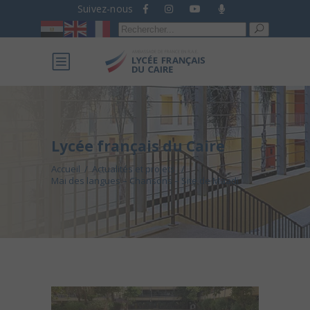
Suivez-nous
Recherche
pour :
Lycée français du Caire
Accueil
/
Actualités et projets
/
Mai des langues – Chansons – Site de Maadi