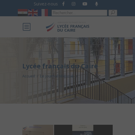
Suivez-nous
Recherche
pour :
Lycée français du Caire
Accueil
/
Le journal télévisé
/