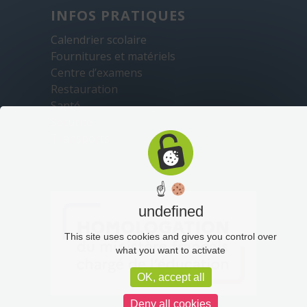
INFOS PRATIQUES
Calendrier scolaire
Fournitures et matériels
Centre d’examens
Restauration
Santé
Sécurité
Transports
☝
undefined
This site uses cookies and gives you control over
what you want to activate
OK, accept all
Deny all cookies