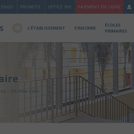
LENGO
PRONOTE
OFFICE 365
PAIEMENT EN LIGNE
ÉCOLES
L’ÉTABLISSEMENT
S’INSCRIRE
PRIMAIRES
aire
res – MS New Cairo