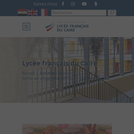
Suivez-nous
Recherche
pour :
Lycée français du Caire
Accueil
/
Actualités et projets
/
Sortie au village pharaonique – CE1 New Cairo