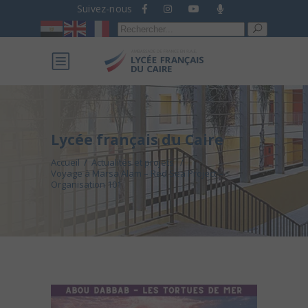
Suivez-nous
Recherche
pour :
Lycée français du Caire
Accueil
/
Actualités et projets
/
Voyage à Marsa Alam – Red Sea Project –
Organisation 101