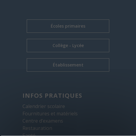
Écoles primaires
Collège - Lycée
Établissement
INFOS PRATIQUES
Calendrier scolaire
Fournitures et matériels
Centre d’examens
Restauration
Santé