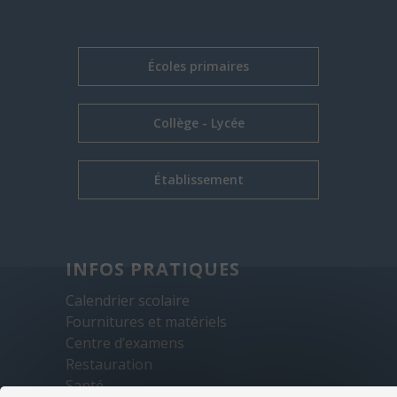
Écoles primaires
Collège - Lycée
Établissement
INFOS PRATIQUES
Calendrier scolaire
Fournitures et matériels
Centre d’examens
Restauration
Santé