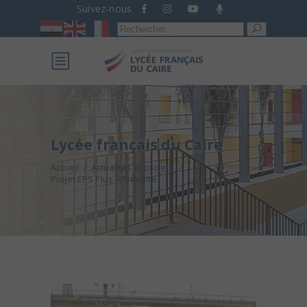
Suivez-nous
Recherche
pour :
Lycée français du Caire
Accueil
/
Actualités et projets
/
Projet EPS Plus – Primaire