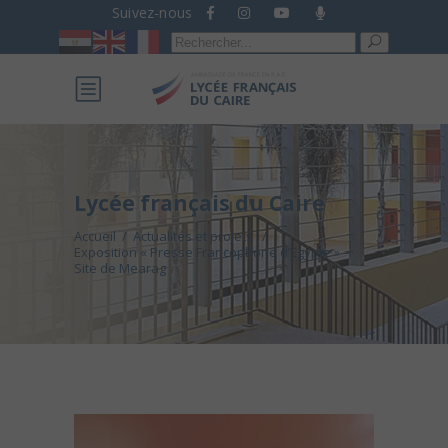
Suivez-nous
Recherche
pour :
Lycée français du Caire
Accueil
/
Actualités et projets
/
Exposition « Presse Francophone d’Egypte » –
Site de Mearag