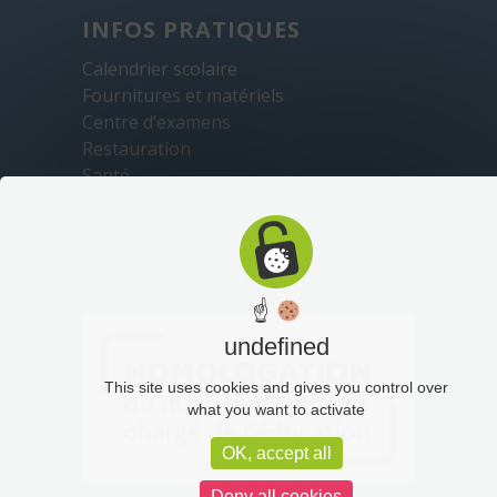
INFOS PRATIQUES
Calendrier scolaire
Fournitures et matériels
Centre d’examens
Restauration
Santé
Sécurité
Transports
☝
undefined
This site uses cookies and gives you control over
what you want to activate
OK, accept all
Deny all cookies