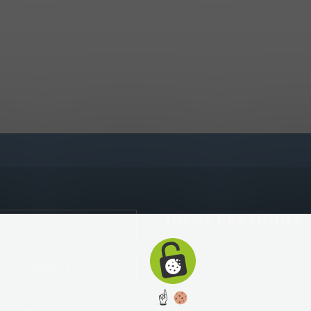
INFOS PRATIQUES
Écoles primaires
Calendrier scolaire
Fournitures et matériels
Collège - Lycée
Centre d’examens
Restauration
☝
Santé