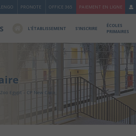
LENGO
PRONOTE
OFFICE 365
PAIEMENT EN LIGNE
ÉCOLES
L’ÉTABLISSEMENT
S’INSCRIRE
PRIMAIRES
aire
 Zoo Egypt – CP New Cairo