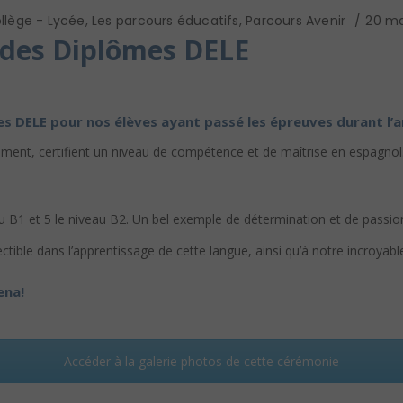
llège - Lycée
,
Les parcours éducatifs
,
Parcours Avenir
20 ma
des Diplômes DELE
es DELE pour nos élèves ayant passé les épreuves durant l’a
ment, certifient un niveau de compétence et de maîtrise en espagnol
au B1 et 5 le niveau B2. Un bel exemple de détermination et de passio
ectible dans l’apprentissage de cette langue, ainsi qu’à notre incroyab
ena!
Accéder à la galerie photos de cette cérémonie