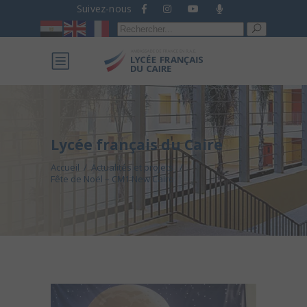
Suivez-nous
Recherche
pour :
Lycée français du Caire
Accueil
/
Actualités et projets
/
Fête de Noël – CM1 New Cairo