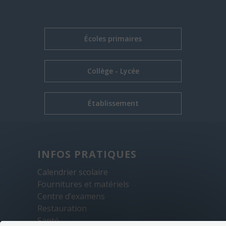
Écoles primaires
Collège - Lycée
Établissement
INFOS PRATIQUES
Calendrier scolaire
Fournitures et matériels
Centre d’examens
Restauration
Santé