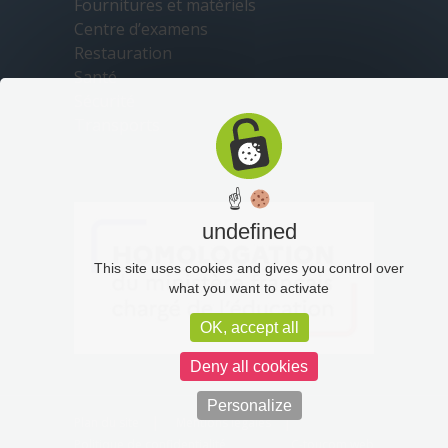
Fournitures et matériels
Centre d’examens
Restauration
Santé
Sécurité
Transports
☝
undefined
This site uses cookies and gives you control over
what you want to activate
OK, accept all
Deny all cookies
Personalize
Plan du site
Mentions légales
Politique de confidentialité
C-toucom web