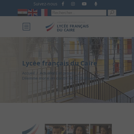
Suivez-nous
Recherche
pour :
Lycée français du Caire
Accueil
/
Actualités et projets
/
Dilemme moral en classe de CE2D Maadi