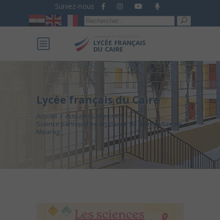
Suivez-nous
Recherche
pour :
Lycée français du Caire
Accueil
/
Actualités et projets
/
Science participative en classe de 3ème – Site de
Mearag