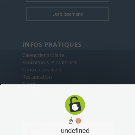
Établissement
INFOS PRATIQUES
Calendrier scolaire
Fournitures et matériels
Centre d’examens
Restauration
Santé
Sécurité
Transports
☝
undefined