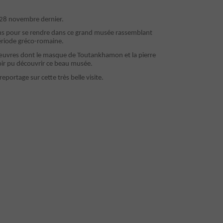
le 28 novembre dernier.
raons pour se rendre dans ce grand musée rassemblant
période gréco-romaine.
d’œuvres dont le masque de Toutankhamon et la pierre
avoir pu découvrir ce beau musée.
portage sur cette très belle visite.