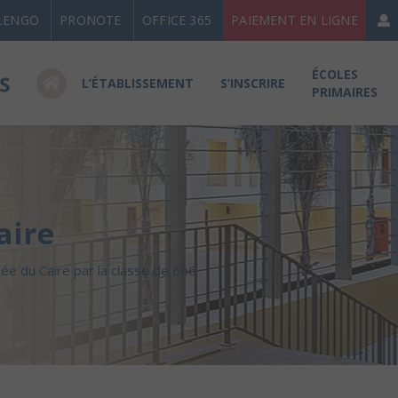
LENGO
PRONOTE
OFFICE 365
PAIEMENT EN LIGNE
ÉCOLES
L’ÉTABLISSEMENT
S’INSCRIRE
PRIMAIRES
aire
ée du Caire par la classe de 6e6