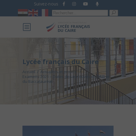
Suivez-nous
Recherche
pour :
Lycée français du Caire
Accueil
/
Actualités et projets
/
Examens 2021 – Dates des épreuves du DNB et
du Baccalauréat