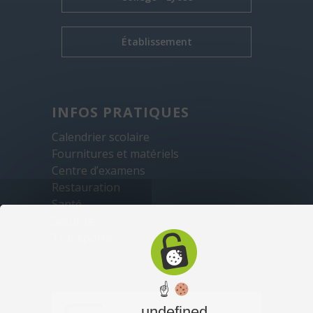
Établissement
INFOS PRATIQUES
Calendrier scolaire
Fournitures et matériels
Centre d’examens
Restauration
Santé
Sécurité
Transports
☝
undefined