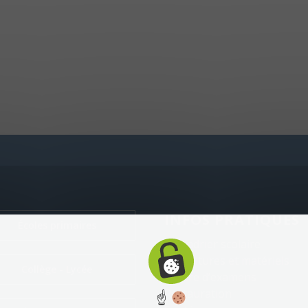
INFOS PRATIQUES
Écoles primaires
Calendrier scolaire
Fournitures et matériels
Collège - Lycée
Centre d’examens
Restauration
☝