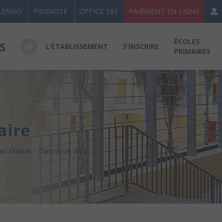
LENGO
PRONOTE
OFFICE 365
PAIEMENT EN LIGNE
ÉCOLES
L’ÉTABLISSEMENT
S’INSCRIRE
PRIMAIRES
aire
ais Manial – Classe de 6e1