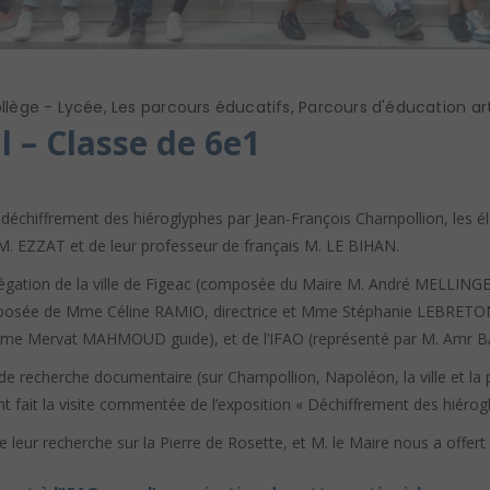
llège - Lycée
,
Les parcours éducatifs
,
Parcours d'éducation art
l – Classe de 6e1
u déchiffrement des hiéroglyphes par Jean-François Champollion, les 
. EZZAT et de leur professeur de français M. LE BIHAN.
élégation de la ville de Figeac (composée du Maire M. André MELLIN
mposée de Mme Céline RAMIO, directrice et Mme Stéphanie LEBRETON,
me Mervat MAHMOUD guide), et de l’IFAO (représenté par M. Amr 
 de recherche documentaire (sur Champollion, Napoléon, la ville et la p
t fait la visite commentée de l’exposition « Déchiffrement des hiérogl
de leur recherche sur la Pierre de Rosette, et M. le Maire nous a offer