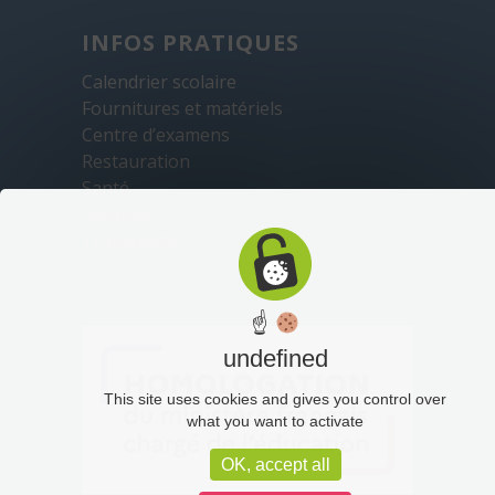
INFOS PRATIQUES
Calendrier scolaire
Fournitures et matériels
Centre d’examens
Restauration
Santé
Sécurité
Transports
☝
undefined
This site uses cookies and gives you control over
what you want to activate
OK, accept all