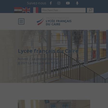
Suivez-nous
Recherche
pour :
Lycée français du Caire
Accueil
/
Le journal télévisé
/
JIJ 2021 La fresque des 10 ans