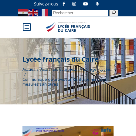
Suivez-nous
Recherche
pour :
Lycée français du Caire
Accueil
/
Actualités et projets
/
Collège - Lycée
/
Communiqué du proviseur Renforcement des
mesures sanitaires