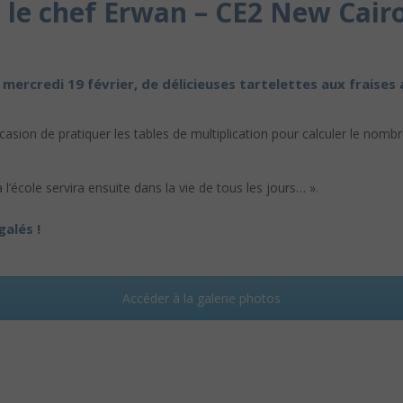
c le chef Erwan – CE2 New Cair
 mercredi 19 février, de délicieuses tartelettes aux fraises 
occasion de pratiquer les tables de multiplication pour calculer le nomb
l’école servira ensuite dans la vie de tous les jours… ».
alés !
Accéder à la galerie photos