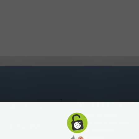
INFOS PRATIQUES
Écoles primaires
Calendrier scolaire
Fournitures et matériels
Collège - Lycée
Centre d’examens
Restauration