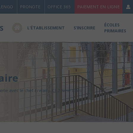
LENGO
PRONOTE
OFFICE 365
PAIEMENT EN LIGNE
ÉCOLES
L’ÉTABLISSEMENT
S’INSCRIRE
PRIMAIRES
aire
serie avec le chef Erwan – CE2 New Cairo