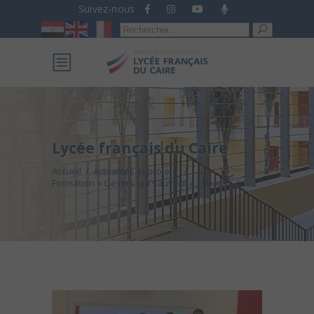
Suivez-nous
Recherche
pour :
Lycée français du Caire
Accueil
/
Actualités et projets
/
Formation « Gestes qui sauvent » – Niveau 4e