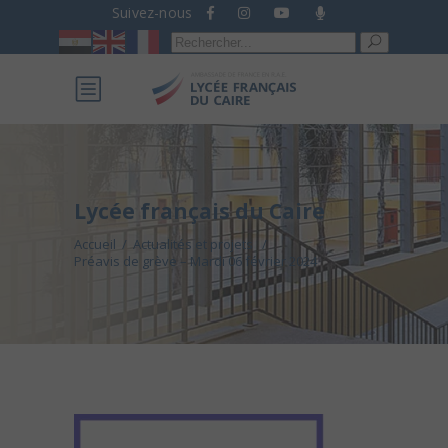
Suivez-nous
Recherche
pour :
Lycée français du Caire
Accueil
/
Actualités et projets
/
Préavis de grève – Mardi 06 février 2024