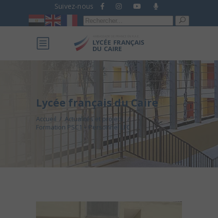
Suivez-nous
Recherche
pour :
Lycée français du Caire
Accueil
/
Actualités et projets
/
Formation PSC1 – Personnel LFC