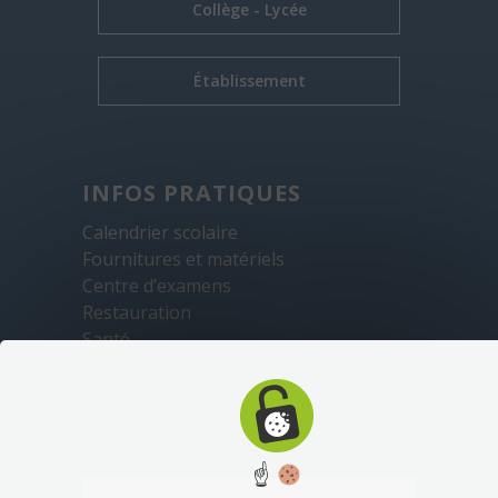
Collège - Lycée
Établissement
INFOS PRATIQUES
Calendrier scolaire
Fournitures et matériels
Centre d’examens
Restauration
Santé
Sécurité
Transports
☝