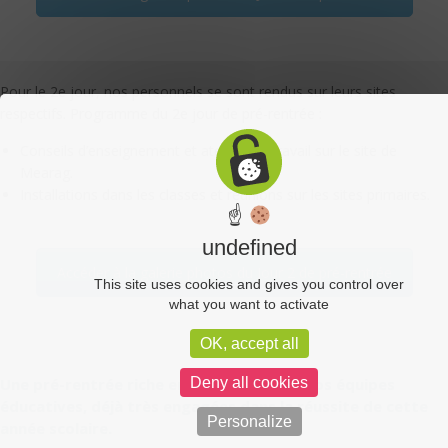
Pour le 2e jour, nos personnels se sont rendus sur leurs sites
respectifs. Programme du 2e jour de pré-rentrée :
Conseils d’enseignement et ateliers de travail sur le site de
Mearag.
Installations dans les classes et réunions sur les sites primaires.
☝
undefined
Accéder à la galerie photos du Jour 2 de pré-rentrée
This site uses cookies and gives you control over
what you want to activate
OK, accept all
Une pré-rentrée riche en échanges pour nos équipes
Deny all cookies
éducatives, déjà très engagées dans la réussite de cette
Personalize
année scolaire.