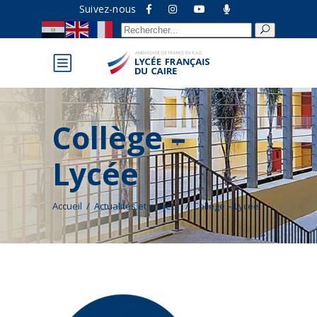
Suivez-nous
Recherche
pour :
Collège –
Lycée
Accueil
/
Actualités et projets
/
Collège – Lycée