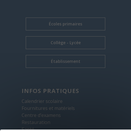
Écoles primaires
Collège - Lycée
Établissement
INFOS PRATIQUES
Calendrier scolaire
Fournitures et matériels
Centre d’examens
Restauration
Santé