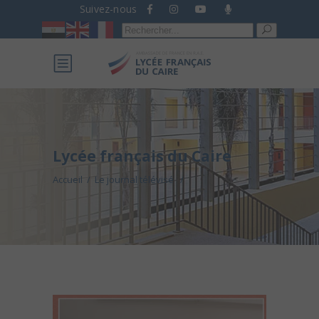
Suivez-nous
Recherche
pour :
Lycée français du Caire
Accueil
/
Le journal télévisé
/