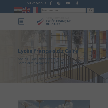
Suivez-nous
Recherche
pour :
Lycée français du Caire
Accueil
/
Actualités et projets
/
Sortie aux Pyramides – CE1B et CE2A Maadi