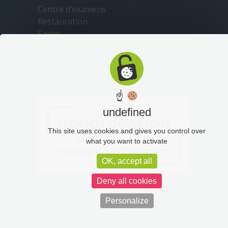
Centre d’examens
Restauration
Santé
Sécurité
Transports
☝
undefined
This site uses cookies and gives you control over
what you want to activate
OK, accept all
Deny all cookies
Personalize
Plan du site
Mentions légales
Politique de confidentialité
C-toucom web