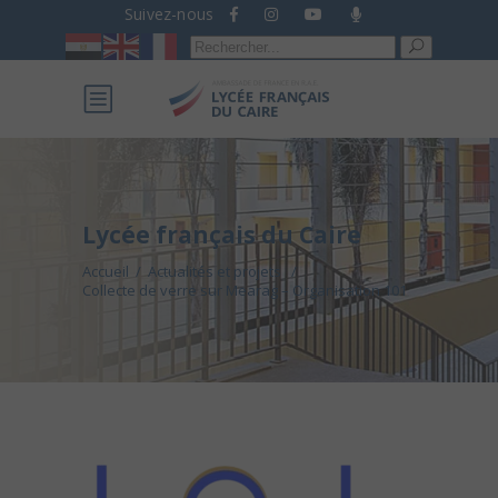
Suivez-nous
Recherche
pour :
Lycée français du Caire
Accueil
/
Actualités et projets
/
Collecte de verre sur Mearag – Organisation 101