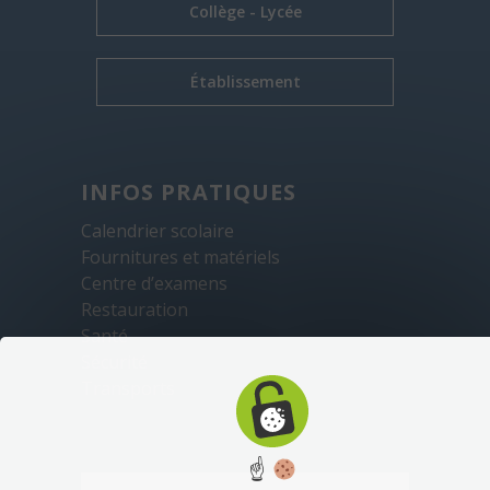
Collège - Lycée
Établissement
INFOS PRATIQUES
Calendrier scolaire
Fournitures et matériels
Centre d’examens
Restauration
Santé
Sécurité
Transports
☝