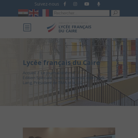
Suivez-nous
Recherche
pour :
Lycée français du Caire
Accueil
/
Le journal télévisé
/
Édition Spéciale : visioconférence entre Jack
Lang, Président de l’IMA et le LFC