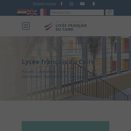
Suivez-nous
Recherche
pour :
Lycée français du Caire
Accueil
/
Actualités et projets
/
Olympiades Nationales de Biologie – ONB 2022