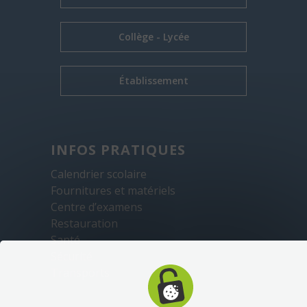
Collège - Lycée
Établissement
INFOS PRATIQUES
Calendrier scolaire
Fournitures et matériels
Centre d’examens
Restauration
Santé
Sécurité
Transports