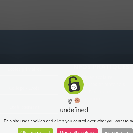
INFOS PRATIQUES
Écoles primaires
Calendrier scolaire
Fournitures et matériels
Collège - Lycée
Centre d’examens
Restauration
☝
Santé
Établissement
undefined
Sécurité
Transports
This site uses cookies and gives you control over what you want to a
OK, accept all
Deny all cookies
Personalize