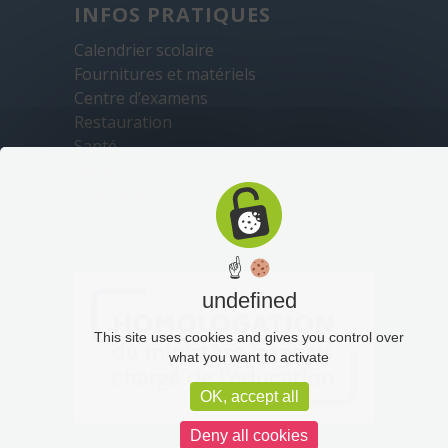
INFOS PRATIQUES
Calendrier scolaire
Fournitures et matériels
Centre d’examens
Restauration
Santé
Sécurité
Transports
☝
undefined
This site uses cookies and gives you control over
what you want to activate
OK, accept all
Deny all cookies