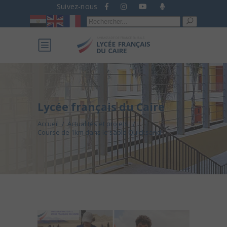
Suivez-nous
Recherche
pour :
Lycée français du Caire
Accueil
/
Actualités et projets
/
Course de 1km dans le sable Quicksand